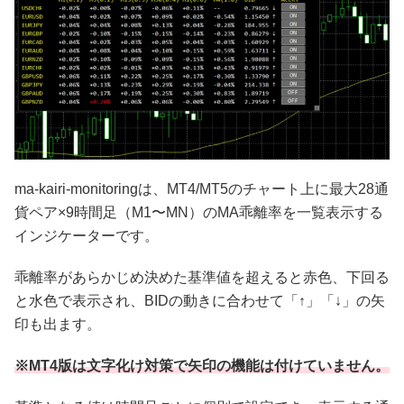
ma-kairi-monitoringは、MT4/MT5のチャート上に最大28通
貨ペア×9時間足（M1〜MN）のMA乖離率を一覧表示する
インジケーターです。
乖離率があらかじめ決めた基準値を超えると赤色、下回る
と水色で表示され、BIDの動きに合わせて「↑」「↓」の矢
印も出ます。
※MT4版は文字化け対策で矢印の機能は付けていません。